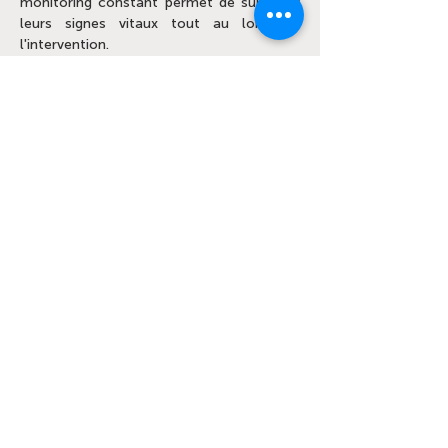
monitoring constant permet de surveiller
leurs signes vitaux tout au long de
l'intervention.
Gestion de la Douleur
Nous accordons une attention
particulière à la prise en charge
multimodale de la douleur. Cela signifie
que nous utilisons plusieurs méthodes
pour minimiser l'inconfort avant, pendant
et après la chirurgie, assurant ainsi un
rétablissement rapide et confortable.